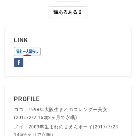
稿
猫あるある２
ナ
ビ
ゲ
LINK
ー
シ
ョ
ン
PROFILE
ココ：1998年大阪生まれのスレンダー美女
(2015/2/2 16歳8ヶ月で永眠)
ノイ：2003年生まれの甘えんボーイ(2017/7/23
14歳6ヶ月で永眠)