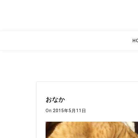
Skip
to
content
H
おなか
On
2015年5月11日