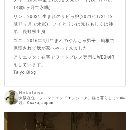
ノイ：2003年生まれの甘えんボーイ(2017/7/23
14歳6ヶ月で永眠)
リン：2003年生まれのサビっ娘(2021/11/21 18
歳11ヶ月で永眠)、ノイとリンは兄妹もしくは姉
弟、長野県出身
ユニ：2016年4月生まれのやんちゃ男子、箱根で
保護されて我が家へやって来ました
アリエッタ：在宅でワードプレス専門にWEB制作
をしています。
Taiyo Blog
Nekotaiyo
大阪在住、フロントエンドエンジニア。猫と暮らして20年
超。Osaka, Japan.