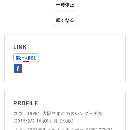
投
一時停止
稿
眠くなる
ナ
ビ
ゲ
LINK
ー
シ
ョ
ン
PROFILE
ココ：1998年大阪生まれのスレンダー美女
(2015/2/2 16歳8ヶ月で永眠)