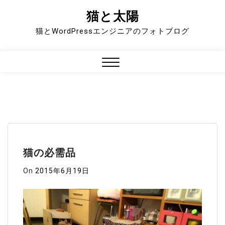
猫と太陽
Skip
to
猫とWordPressエンジニアのフォトブログ
content
Close
Menu
猫の必需品
On
2015年6月19日