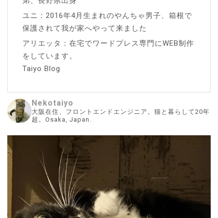
弟、長野県出身
ユニ：2016年4月生まれのやんちゃ男子、箱根で
保護されて我が家へやって来ました
アリエッタ：在宅でワードプレス専門にWEB制作
をしています。
Taiyo Blog
Nekotaiyo
大阪在住、フロントエンドエンジニア。猫と暮らして20年
超。Osaka, Japan.