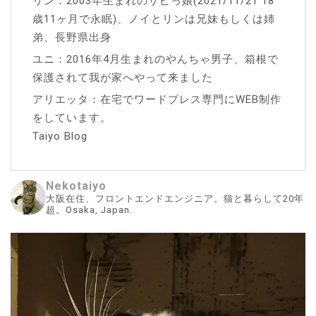
リン：2003年生まれのサビっ娘(2021/11/21 18
歳11ヶ月で永眠)、ノイとリンは兄妹もしくは姉
弟、長野県出身
ユニ：2016年4月生まれのやんちゃ男子、箱根で
保護されて我が家へやって来ました
アリエッタ：在宅でワードプレス専門にWEB制作
をしています。
Taiyo Blog
Nekotaiyo
大阪在住、フロントエンドエンジニア。猫と暮らして20年
超。Osaka, Japan.