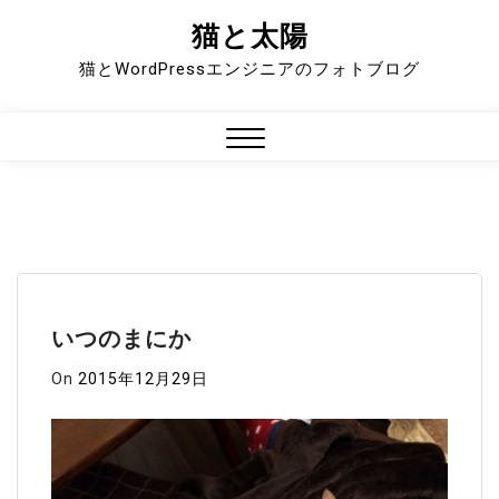
猫と太陽
Skip
to
猫とWordPressエンジニアのフォトブログ
content
Close
Menu
いつのまにか
On
2015年12月29日