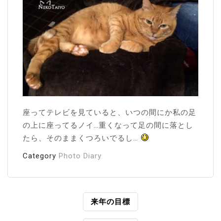
座ってテレビを見ていると、いつの間にか私の足
の上に座ってるノイ…重くなって足の間に落とし
たら、そのままくつろいでるし…
Category
Photo Diary
投
来年の目標
稿