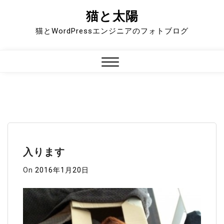
猫と太陽
Skip
to
猫とWordPressエンジニアのフォトブログ
content
Close
Menu
入ります
On
2016年1月20日