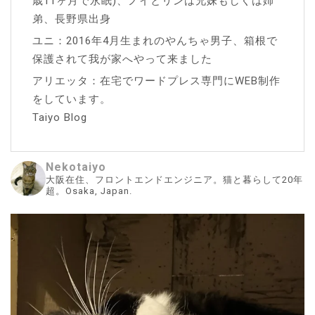
歳11ヶ月で永眠)、ノイとリンは兄妹もしくは姉
弟、長野県出身
ユニ：2016年4月生まれのやんちゃ男子、箱根で
保護されて我が家へやって来ました
アリエッタ：在宅でワードプレス専門にWEB制作
をしています。
Taiyo Blog
Nekotaiyo
大阪在住、フロントエンドエンジニア。猫と暮らして20年
超。Osaka, Japan.