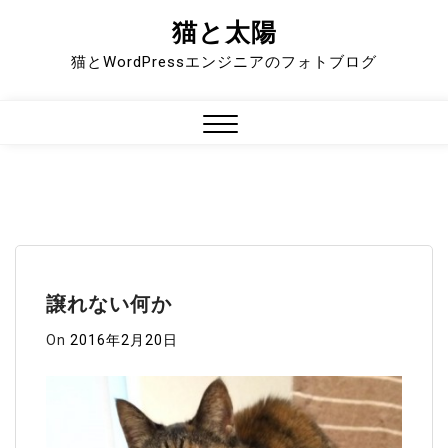
猫と太陽
Skip
to
猫とWordPressエンジニアのフォトブログ
content
Close
Menu
譲れない何か
On
2016年2月20日