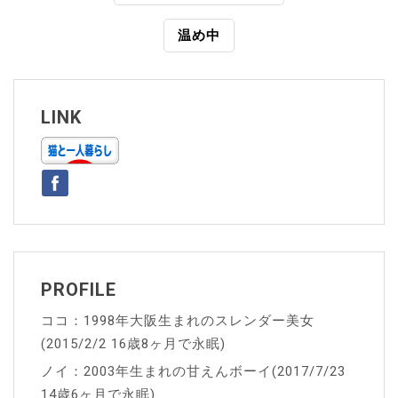
稿
温め中
ナ
ビ
ゲ
LINK
ー
シ
ョ
ン
PROFILE
ココ：1998年大阪生まれのスレンダー美女
(2015/2/2 16歳8ヶ月で永眠)
ノイ：2003年生まれの甘えんボーイ(2017/7/23
14歳6ヶ月で永眠)