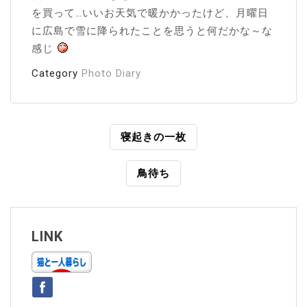
を買って…いいお天気で暖かかったけど、月曜日
に広島で雪に降られたことを思うと何だかな～な
感じ
Category
Photo Diary
投
寝起きの一枚
稿
鳥待ち
ナ
ビ
ゲ
LINK
ー
シ