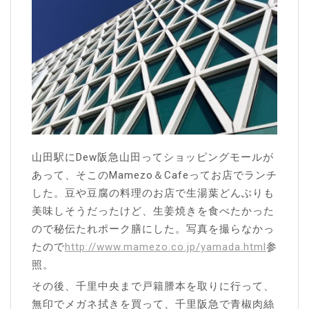
山田駅にDew阪急山田ってショッピングモールが
あって、そこのMamezo＆Cafeってお店でランチ
した。豆や豆腐の料理のお店で生湯葉どんぶりも
美味しそうだったけど、生姜焼きを食べたかった
ので秘伝たれポーク膳にした。写真を撮らなかっ
たので
http://www.mamezo.co.jp/yamada.html
参
照。
その後、千里中央まで戸籍謄本を取りに行って、
無印でメガネ拭きを買って、千里阪急で青椒肉絲