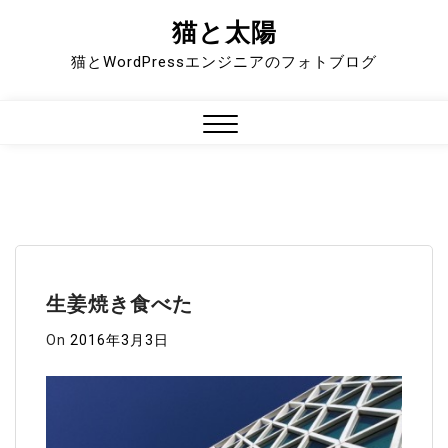
猫と太陽
Skip
to
猫とWordPressエンジニアのフォトブログ
content
Close
Menu
生姜焼き食べた
On
2016年3月3日