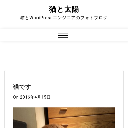
猫と太陽
Skip
to
猫とWordPressエンジニアのフォトブログ
content
Close
Menu
猫です
On
2016年4月15日