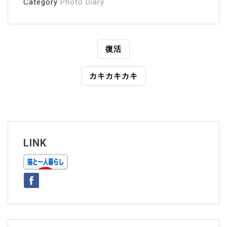
Category
Photo Diary
投
復活
稿
カキカキカキ
ナ
ビ
ゲ
ー
LINK
シ
ョ
ン