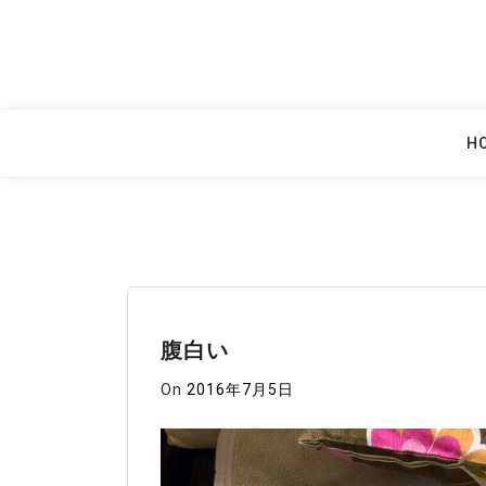
Skip
to
content
H
腹白い
On
2016年7月5日