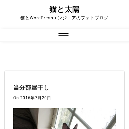
猫と太陽
Skip
to
猫とWordPressエンジニアのフォトブログ
content
Close
Menu
当分部屋干し
On
2016年7月20日