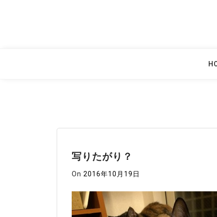
Skip
to
content
H
写りたがり？
On
2016年10月19日