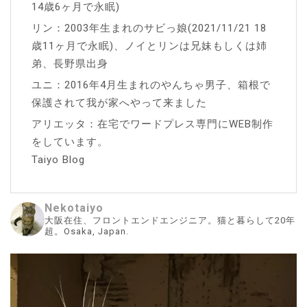
14歳6ヶ月で永眠)
リン：2003年生まれのサビっ娘(2021/11/21 18
歳11ヶ月で永眠)、ノイとリンは兄妹もしくは姉
弟、長野県出身
ユニ：2016年4月生まれのやんちゃ男子、箱根で
保護されて我が家へやって来ました
アリエッタ：在宅でワードプレス専門にWEB制作
をしています。
Taiyo Blog
Nekotaiyo
大阪在住、フロントエンドエンジニア。猫と暮らして20年
超。Osaka, Japan.