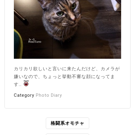
カリカリ欲しいと言いに来たんだけど、カメラが
嫌いなので、ちょっと挙動不審な顔になってま
す…
Category
Photo Diary
投
格闘系オモチャ
稿