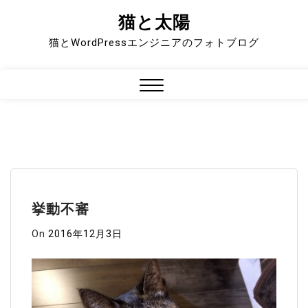
猫と太陽
Skip
to
猫とWordPressエンジニアのフォトブログ
content
Close
Menu
挙動不審
On
2016年12月3日