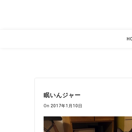
Skip
to
content
H
眠いんジャー
On
2017年1月10日