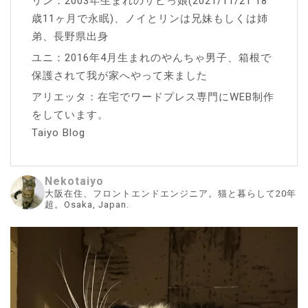
リン：2003年生まれのサビっ娘(2021/11/21 18
歳11ヶ月で永眠)、ノイとリンは兄妹もしくは姉
弟、長野県出身
ユニ：2016年4月生まれのやんちゃ男子、箱根で
保護されて我が家へやって来ました
アリエッタ：在宅でワードプレス専門にWEB制作
をしています。
Taiyo Blog
Nekotaiyo
大阪在住、フロントエンドエンジニア。猫と暮らして20年
超。Osaka, Japan.