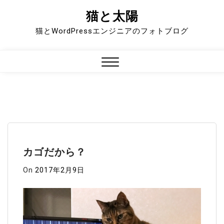
猫と太陽
Skip
to
猫とWordPressエンジニアのフォトブログ
content
Close
Menu
カゴだから？
On
2017年2月9日