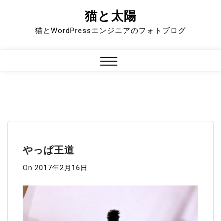
猫と太陽
Skip
to
猫とWordPressエンジニアのフォトブログ
content
Close
Menu
やっぱ王道
On
2017年2月16日