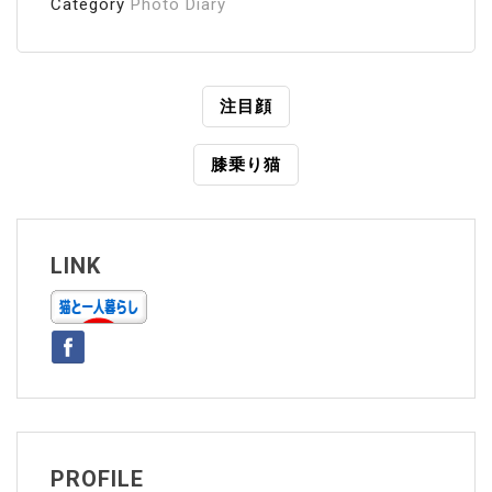
Category
Photo Diary
投
注目顔
稿
膝乗り猫
ナ
ビ
ゲ
LINK
ー
シ
ョ
ン
PROFILE