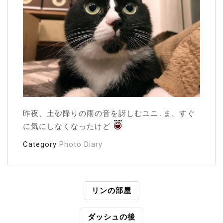
昨夜、土砂降りの雨の音を訝しむユニ…ま、すぐ
に気にしなくなったけど
Category
Photo Diary
投
リンの部屋
稿
ダッシュの後