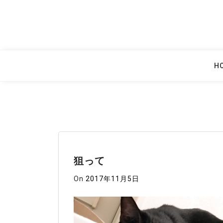
Skip
to
content
H
狙って
On
2017年11月5日