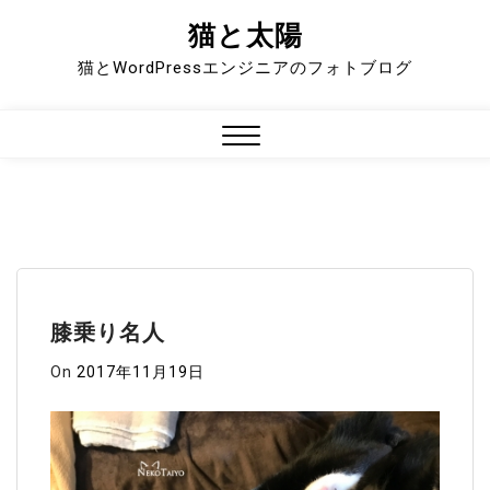
猫と太陽
Skip
to
猫とWordPressエンジニアのフォトブログ
content
Close
Menu
膝乗り名人
On
2017年11月19日