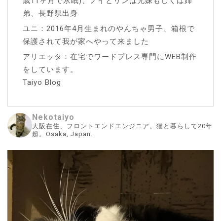
歳11ヶ月で永眠)、ノイとリンは兄妹もしくは姉
弟、長野県出身
ユニ：2016年4月生まれのやんちゃ男子、箱根で
保護されて我が家へやって来ました
アリエッタ：在宅でワードプレス専門にWEB制作
をしています。
Taiyo Blog
Nekotaiyo
大阪在住、フロントエンドエンジニア。猫と暮らして20年
超。Osaka, Japan.