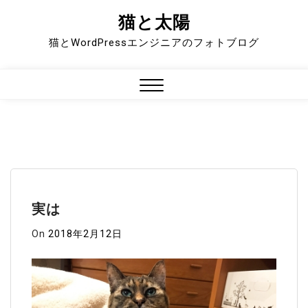
猫と太陽
Skip
to
猫とWordPressエンジニアのフォトブログ
content
Close
Menu
実は
On
2018年2月12日