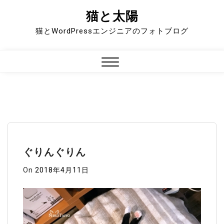
猫と太陽
Skip
to
猫とWordPressエンジニアのフォトブログ
content
Close
Menu
ぐりんぐりん
On
2018年4月11日