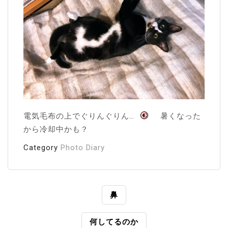
電気毛布の上でぐりんぐりん…
暑くなった
から冷却中かも？
Category
Photo Diary
投
鼻
稿
何してるのか