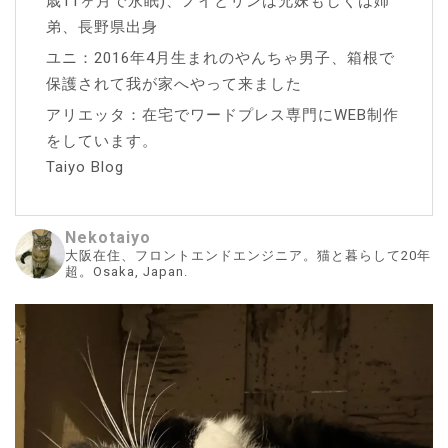
歳11ヶ月で永眠)、ノイとリンは兄妹もしくは姉
弟、長野県出身
ユニ：2016年4月生まれのやんちゃ男子、箱根で
保護されて我が家へやって来ました
アリエッタ：在宅でワードプレス専門にWEB制作
をしています。
Taiyo Blog
Nekotaiyo
大阪在住、フロントエンドエンジニア。猫と暮らして20年
超。Osaka, Japan.