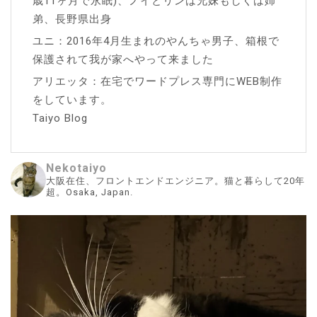
歳11ヶ月で永眠)、ノイとリンは兄妹もしくは姉
弟、長野県出身
ユニ：2016年4月生まれのやんちゃ男子、箱根で
保護されて我が家へやって来ました
アリエッタ：在宅でワードプレス専門にWEB制作
をしています。
Taiyo Blog
Nekotaiyo
大阪在住、フロントエンドエンジニア。猫と暮らして20年
超。Osaka, Japan.