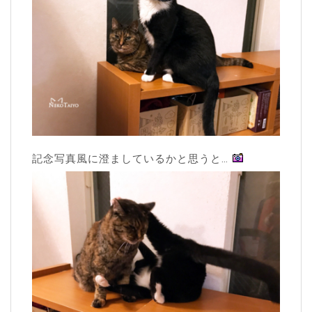
記念写真風に澄ましているかと思うと…