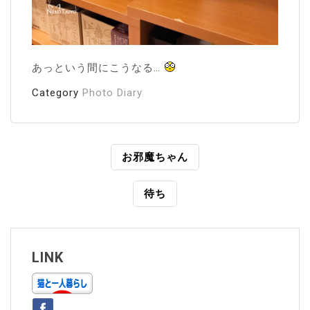
あっという間にこうなる…
Category
Photo Diary
投
お邪魔ちゃん
稿
待ち
ナ
ビ
ゲ
LINK
ー