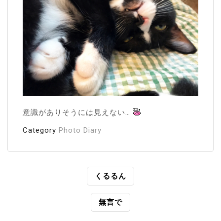
意識がありそうには見えない…
Category
Photo Diary
投
くるるん
稿
無言で
ナ