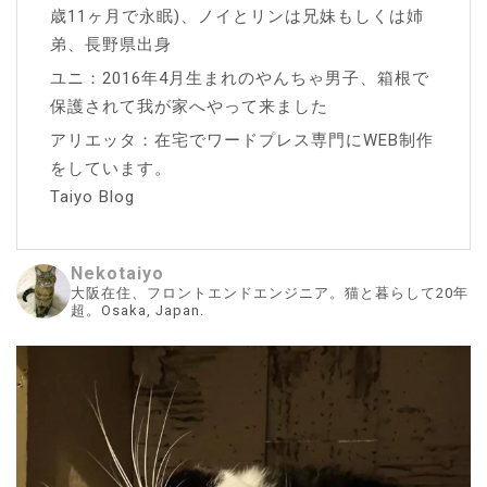
歳11ヶ月で永眠)、ノイとリンは兄妹もしくは姉
弟、長野県出身
ユニ：2016年4月生まれのやんちゃ男子、箱根で
保護されて我が家へやって来ました
アリエッタ：在宅でワードプレス専門にWEB制作
をしています。
Taiyo Blog
Nekotaiyo
大阪在住、フロントエンドエンジニア。猫と暮らして20年
超。Osaka, Japan.