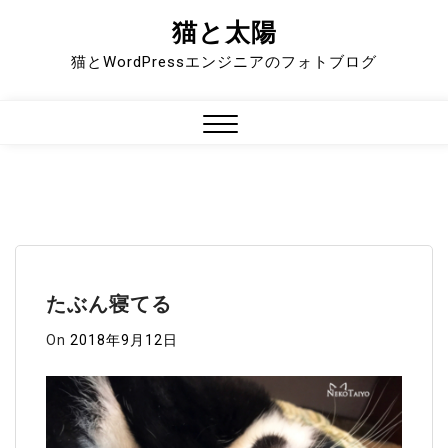
猫と太陽
Skip
to
猫とWordPressエンジニアのフォトブログ
content
Close
Menu
たぶん寝てる
On
2018年9月12日