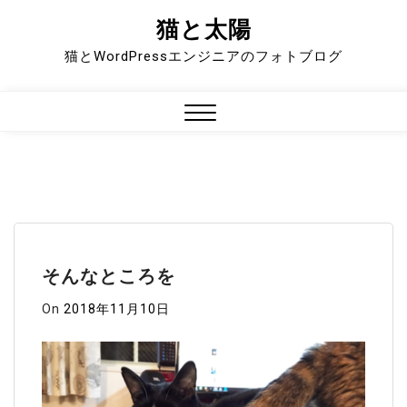
猫と太陽
Skip
to
猫とWordPressエンジニアのフォトブログ
content
Close
Menu
そんなところを
On
2018年11月10日