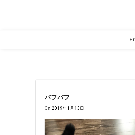
Skip
to
content
H
バフバフ
On
2019年1月13日