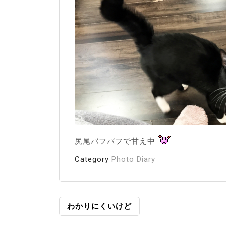
尻尾バフバフで甘え中
Category
Photo Diary
投
わかりにくいけど
稿