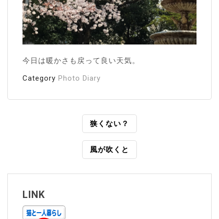
今日は暖かさも戻って良い天気。
Category
Photo Diary
投
狭くない？
稿
風が吹くと
ナ
ビ
ゲ
LINK
ー