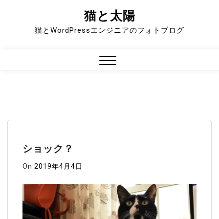
猫と太陽
Skip
to
猫とWordPressエンジニアのフォトブログ
content
Close
Menu
ショック？
On
2019年4月4日