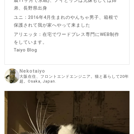
歳11ヶ月で永眠)、ノイとリンは兄妹もしくは姉
弟、長野県出身
ユニ：2016年4月生まれのやんちゃ男子、箱根で
保護されて我が家へやって来ました
アリエッタ：在宅でワードプレス専門にWEB制作
をしています。
Taiyo Blog
Nekotaiyo
大阪在住、フロントエンドエンジニア。猫と暮らして20年
超。Osaka, Japan.