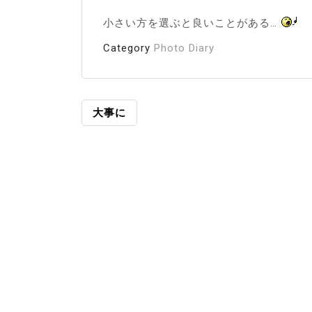
小さい方を選ぶと良いことがある…
Category
Photo Diary
投
大事に
稿
ナ
ビ
ゲ
ー
シ
ョ