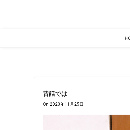
Skip
to
content
H
昔話では
On
2020年11月25日