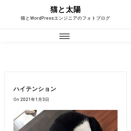
猫と太陽
Skip
to
猫とWordPressエンジニアのフォトブログ
content
Close
Menu
ハイテンション
On
2021年1月3日