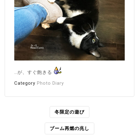
…が、すぐ飽きる
Category
Photo Diary
投
冬限定の遊び
稿
ブーム再燃の兆し
ナ