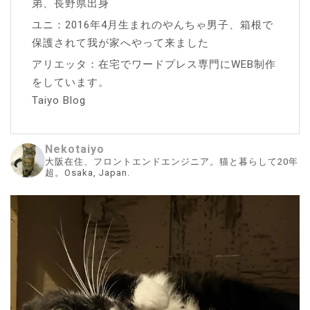
弟、長野県出身
ユニ：2016年4月生まれのやんちゃ男子、箱根で
保護されて我が家へやって来ました
アリエッタ：在宅でワードプレス専門にWEB制作
をしています。
Taiyo Blog
Nekotaiyo
大阪在住、フロントエンドエンジニア。猫と暮らして20年
超。Osaka, Japan.