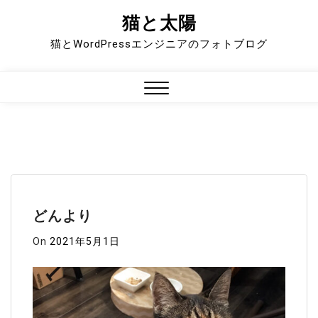
猫と太陽
Skip
to
猫とWordPressエンジニアのフォトブログ
content
Close
Menu
どんより
On
2021年5月1日