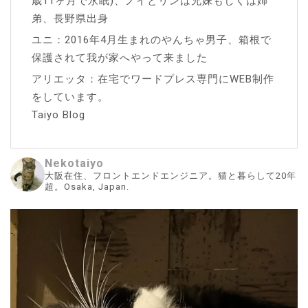
歳11ヶ月で永眠)、ノイとリンは兄妹もしくは姉
弟、長野県出身
ユニ：2016年4月生まれのやんちゃ男子、箱根で
保護されて我が家へやって来ました
アリエッタ：在宅でワードプレス専門にWEB制作
をしています。
Taiyo Blog
Nekotaiyo
大阪在住、フロントエンドエンジニア。猫と暮らして20年
超。Osaka, Japan.