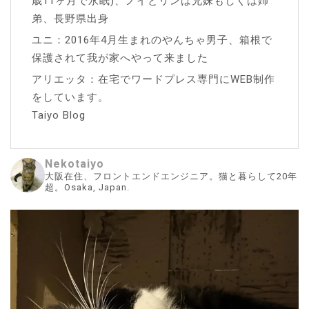
歳11ヶ月で永眠)、ノイとリンは兄妹もしくは姉
弟、長野県出身
ユニ：2016年4月生まれのやんちゃ男子、箱根で
保護されて我が家へやって来ました
アリエッタ：在宅でワードプレス専門にWEB制作
をしています。
Taiyo Blog
Nekotaiyo
大阪在住、フロントエンドエンジニア。猫と暮らして20年
超。Osaka, Japan.