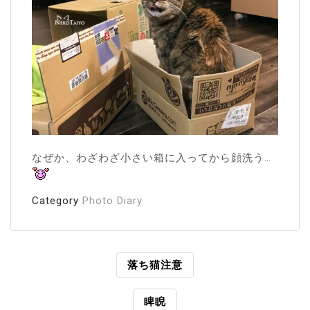
なぜか、わざわざ小さい箱に入ってから顔洗う…
Category
Photo Diary
投
落ち猫注意
稿
睥睨