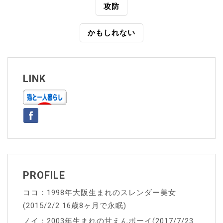
投
攻防
稿
かもしれない
ナ
ビ
ゲ
LINK
ー
シ
ョ
ン
PROFILE
ココ：1998年大阪生まれのスレンダー美女
(2015/2/2 16歳8ヶ月で永眠)
ノイ：2003年生まれの甘えんボーイ(2017/7/23