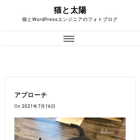
猫と太陽
Skip
to
猫とWordPressエンジニアのフォトブログ
content
Close
Menu
アプローチ
On
2021年7月16日