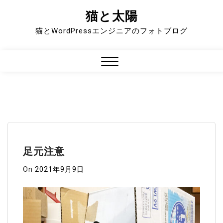
猫と太陽
Skip
to
猫とWordPressエンジニアのフォトブログ
content
Close
Menu
足元注意
On
2021年9月9日