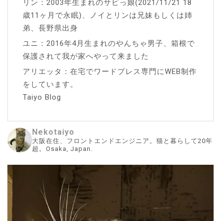
リン：2003年生まれのサビっ娘(2021/11/21 18
歳11ヶ月で永眠)、ノイとリンは兄妹もしくは姉
弟、長野県出身
ユニ：2016年4月生まれのやんちゃ男子、箱根で
保護されて我が家へやって来ました
アリエッタ：在宅でワードプレス専門にWEB制作
をしています。
Taiyo Blog
Nekotaiyo
大阪在住、フロントエンドエンジニア。猫と暮らして20年
超。Osaka, Japan.