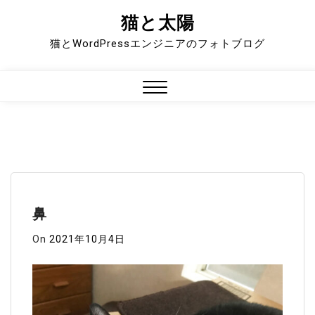
猫と太陽
Skip
to
猫とWordPressエンジニアのフォトブログ
content
Close
Menu
鼻
On
2021年10月4日