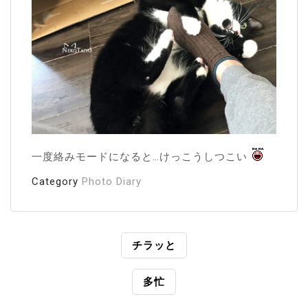
一度絡みモードになると…けっこうしつこい
Category
Photo Diary
投
チラッと
稿
多忙
ナ