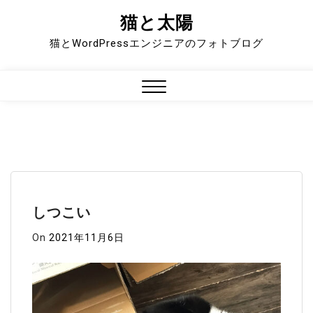
猫と太陽
Skip
to
猫とWordPressエンジニアのフォトブログ
content
Close
Menu
しつこい
On
2021年11月6日