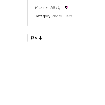
ピンクの肉球を…
Category
Photo Diary
投
猫の本
稿
ナ
ビ
ゲ
ー
シ
ョ