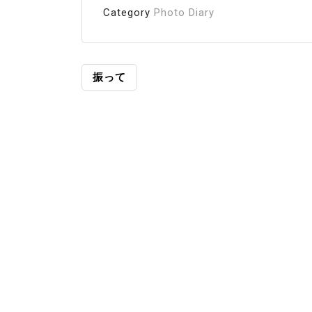
Category
Photo Diary
投
振って
稿
ナ
ビ
ゲ
ー
シ
ョ
ン