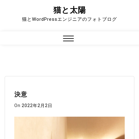
猫と太陽
Skip
to
猫とWordPressエンジニアのフォトブログ
content
Close
Menu
決意
On
2022年2月2日