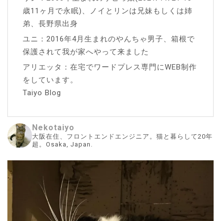
歳11ヶ月で永眠)、ノイとリンは兄妹もしくは姉
弟、長野県出身
ユニ：2016年4月生まれのやんちゃ男子、箱根で
保護されて我が家へやって来ました
アリエッタ：在宅でワードプレス専門にWEB制作
をしています。
Taiyo Blog
Nekotaiyo
大阪在住、フロントエンドエンジニア。猫と暮らして20年
超。Osaka, Japan.