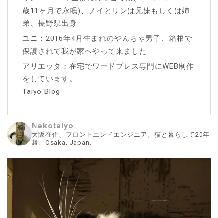
歳11ヶ月で永眠)、ノイとリンは兄妹もしくは姉
弟、長野県出身
ユニ：2016年4月生まれのやんちゃ男子、箱根で
保護されて我が家へやって来ました
アリエッタ：在宅でワードプレス専門にWEB制作
をしています。
Taiyo Blog
Nekotaiyo
大阪在住、フロントエンドエンジニア。猫と暮らして20年
超。Osaka, Japan.