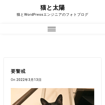
猫と太陽
Skip
to
猫とWordPressエンジニアのフォトブログ
content
Close
Menu
要警戒
On
2022年3月13日