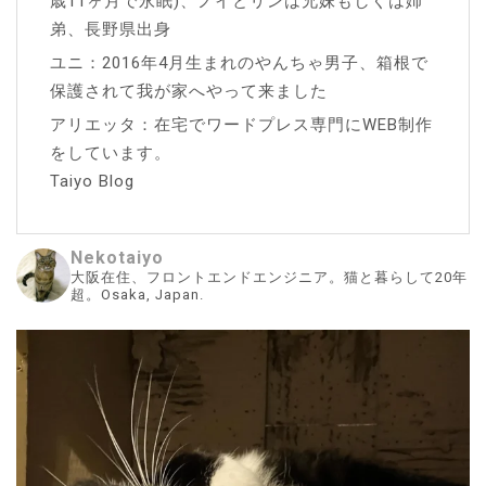
歳11ヶ月で永眠)、ノイとリンは兄妹もしくは姉
弟、長野県出身
ユニ：2016年4月生まれのやんちゃ男子、箱根で
保護されて我が家へやって来ました
アリエッタ：在宅でワードプレス専門にWEB制作
をしています。
Taiyo Blog
Nekotaiyo
大阪在住、フロントエンドエンジニア。猫と暮らして20年
超。Osaka, Japan.