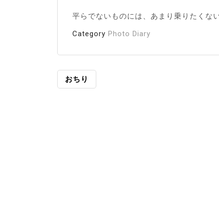
平らでないものには、あまり乗りたくな
Category
Photo Diary
投
おちり
稿
ナ
ビ
ゲ
ー
シ
ョ