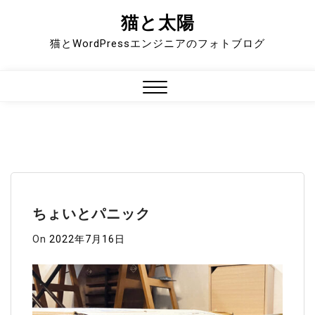
猫と太陽
Skip
to
猫とWordPressエンジニアのフォトブログ
content
Close
Menu
ちょいとパニック
On
2022年7月16日