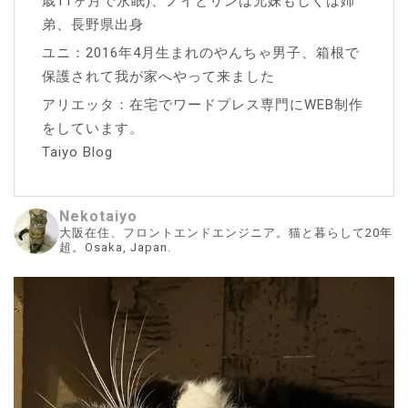
歳11ヶ月で永眠)、ノイとリンは兄妹もしくは姉
弟、長野県出身
ユニ：2016年4月生まれのやんちゃ男子、箱根で
保護されて我が家へやって来ました
アリエッタ：在宅でワードプレス専門にWEB制作
をしています。
Taiyo Blog
Nekotaiyo
大阪在住、フロントエンドエンジニア。猫と暮らして20年
超。Osaka, Japan.