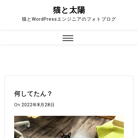
猫と太陽
Skip
to
猫とWordPressエンジニアのフォトブログ
content
Close
Menu
何してたん？
On
2022年8月28日