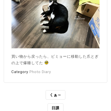
買い物から戻ったら、ビミョーに移動した爪とぎ
の上で爆睡してた
Category
Photo Diary
投
くぁ～
稿
日課