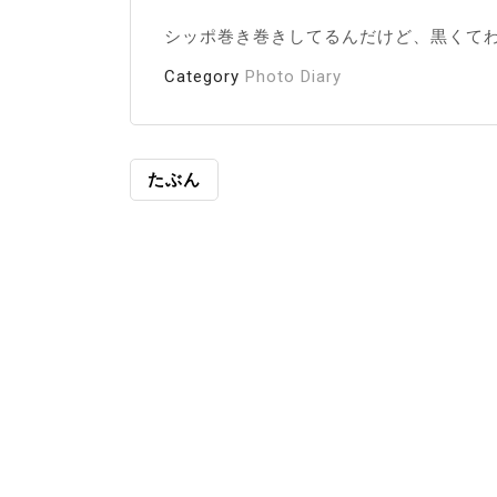
シッポ巻き巻きしてるんだけど、黒くて
Category
Photo Diary
投
たぶん
稿
ナ
ビ
ゲ
ー
シ
ョ