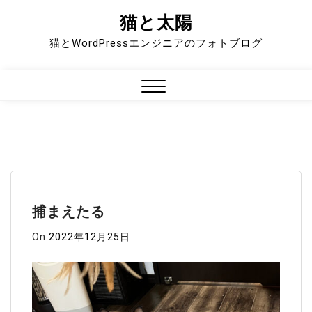
猫と太陽
Skip
to
猫とWordPressエンジニアのフォトブログ
content
Close
Menu
捕まえたる
On
2022年12月25日