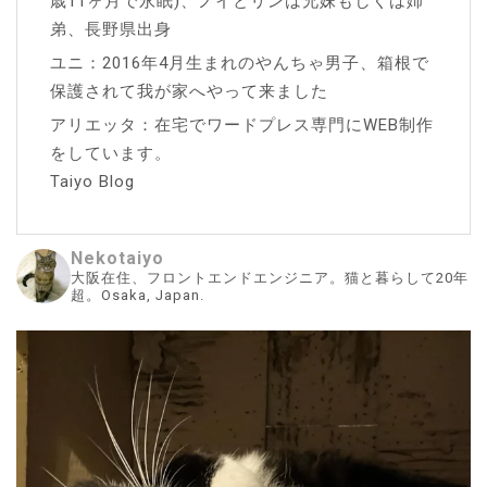
歳11ヶ月で永眠)、ノイとリンは兄妹もしくは姉
弟、長野県出身
ユニ：2016年4月生まれのやんちゃ男子、箱根で
保護されて我が家へやって来ました
アリエッタ：在宅でワードプレス専門にWEB制作
をしています。
Taiyo Blog
Nekotaiyo
大阪在住、フロントエンドエンジニア。猫と暮らして20年
超。Osaka, Japan.