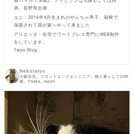
歳11ヶ月で永眠)、ノイとリンは兄妹もしくは姉
弟、長野県出身
ユニ：2016年4月生まれのやんちゃ男子、箱根で
保護されて我が家へやって来ました
アリエッタ：在宅でワードプレス専門にWEB制作
をしています。
Taiyo Blog
Nekotaiyo
大阪在住、フロントエンドエンジニア。猫と暮らして20年
超。Osaka, Japan.