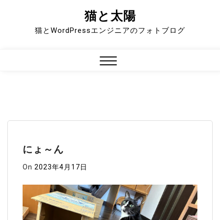
猫と太陽
Skip
to
猫とWordPressエンジニアのフォトブログ
content
Close
Menu
にょ～ん
On
2023年4月17日