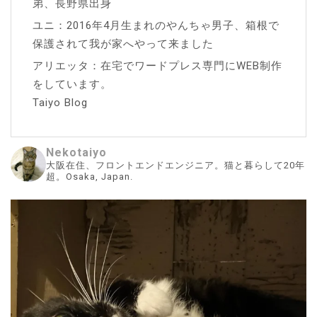
弟、長野県出身
ユニ：2016年4月生まれのやんちゃ男子、箱根で
保護されて我が家へやって来ました
アリエッタ：在宅でワードプレス専門にWEB制作
をしています。
Taiyo Blog
Nekotaiyo
大阪在住、フロントエンドエンジニア。猫と暮らして20年
超。Osaka, Japan.